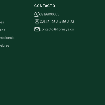
S
CONTACTO
3219800605
CALLE 125 A # 56 A 23
les
contacto@floresya.co
res
ndolencia
nebres