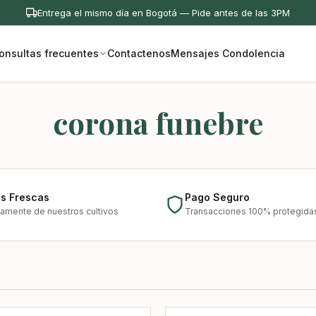
Entrega el mismo día en Bogotá — Pide antes de las 3PM
onsultas frecuentes
Contactenos
Mensajes Condolencia
corona funebre
es Frescas
Pago Seguro
tamente de nuestros cultivos
Transacciones 100% protegida