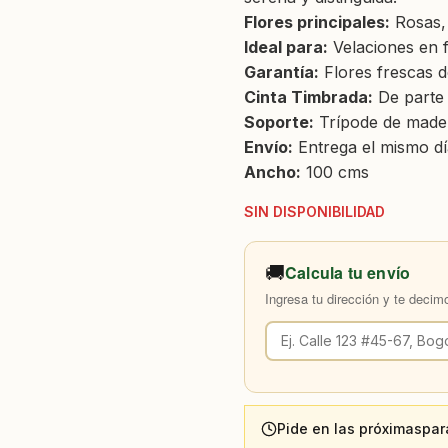
Flores principales:
Rosas, 
Ideal para:
Velaciones en f
Garantía:
Flores frescas de
Cinta Timbrada:
De parte 
Soporte:
Trípode de mader
Envío:
Entrega el mismo dí
Ancho:
100 cms
SIN DISPONIBILIDAD
🚚
Calcula tu envío
Ingresa tu dirección y te decim
Pide en las próximas
par