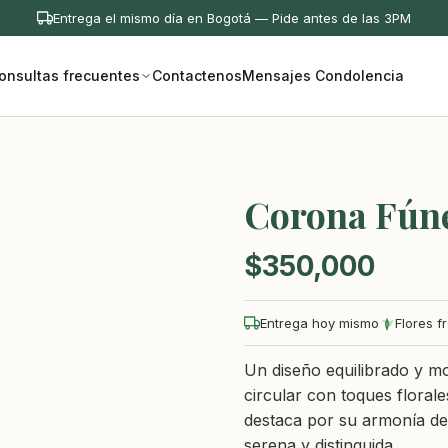
Entrega el mismo día en Bogotá — Pide antes de las 3PM
onsultas frecuentes
Contactenos
Mensajes Condolencia
Corona Fún
$
350,000
Entrega hoy mismo
Flores f
Un diseño equilibrado y m
circular con toques flora
destaca por su armonía de
serena y distinguida.