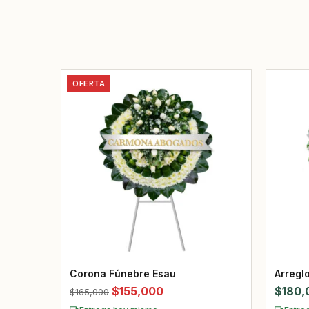
OFERTA
Corona Fúnebre Esau
Arregl
El
El
$
155,000
$
180,
$
165,000
precio
precio