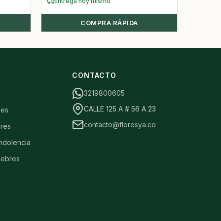
Entrega hoy mismo
COMPRA RÁPIDA
S
CONTACTO
3219800605
CALLE 125 A # 56 A 23
les
contacto@floresya.co
res
ndolencia
nebres