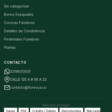
Sin categorizar
Bonos Exequiales
Coronas Fúnebres
Detalles de Condolencia
Pedestales Funebres
Plantas
CONTACTO
3219800605
CALLE 125 A # 56 A 23
contacto@floresya.co
Métodos de pago:
Nequi
PSE
Crédito / Débito
Bancolombia
Mercado