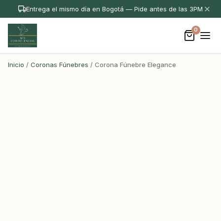
Entrega el mismo día en Bogotá — Pide antes de las 3PM
0
Inicio
/
Coronas Fúnebres
/ Corona Fúnebre Elegance