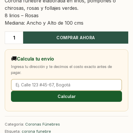
Corona funebre elaborada en lirios, pompones o
chirosas, rosas y follajes verdes.
8 lirios – Rosas
Mediana: Ancho y Alto de 100 cms
COMPRAR AHORA
Corona
Fúnebre
Elegance
🚚
Calcula tu envío
cantidad
Ingresa tu dirección y te decimos el costo exacto antes de
pagar.
Calcular
Categoría:
Coronas Fúnebres
Etiqueta:
corona funebre