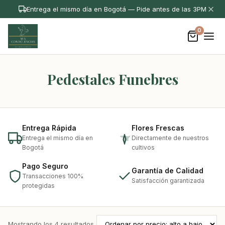
Entrega el mismo día en Bogotá — Pide antes de las 3PM
0
Pedestales Funebres
Entrega Rápida
Flores Frescas
Entrega el mismo día en
Directamente de nuestros
Bogotá
cultivos
Pago Seguro
Garantía de Calidad
Transacciones 100%
Satisfacción garantizada
protegidas
Mostrando los 4 resultados