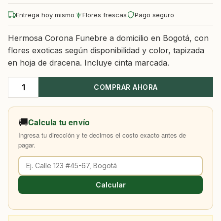
Entrega hoy mismo
Flores frescas
Pago seguro
Hermosa Corona Funebre a domicilio en Bogotá, con
flores exoticas según disponibilidad y color, tapizada
en hoja de dracena. Incluye cinta marcada.
COMPRAR AHORA
Arreglo
Funebre
Bogota
🚚
Calcula tu envío
Gaviria
Ingresa tu dirección y te decimos el costo exacto antes de
cantidad
pagar.
Calcular