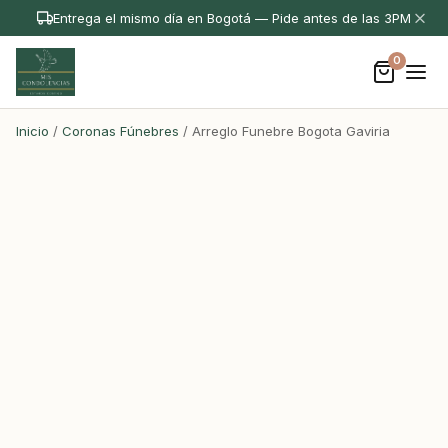
Entrega el mismo día en Bogotá — Pide antes de las 3PM
0
Inicio
/
Coronas Fúnebres
/ Arreglo Funebre Bogota Gaviria