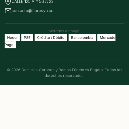
CALLE 125 A # 56 A 23
contacto@floresya.co
Métodos de pago:
Nequi
PSE
Crédito / Débito
Bancolombia
Mercado
Pago
© 2026 Domicilio Coronas y Ramos Fúnebres Bogota. Todos los
derechos reservados.