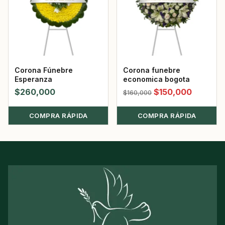
Corona Fúnebre
Corona funebre
Esperanza
economica bogota
El
El
$
260,000
$
150,000
$
160,000
precio
precio
COMPRA RÁPIDA
COMPRA RÁPIDA
original
actual
era:
es:
$160,000.
$150,00