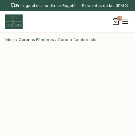
Entrega el mismo día en Bogotá — Pide antes de las 3PM
0
Inicio
/
Coronas Fúnebres
/ Corona funebre tekel